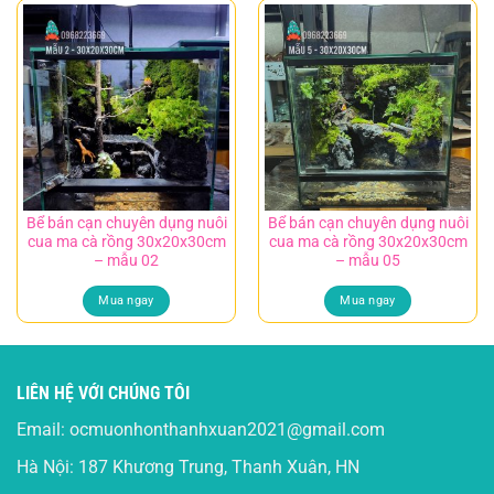
Bể bán cạn chuyên dụng nuôi
Bể bán cạn chuyên dụng nuôi
cua ma cà rồng 30x20x30cm
cua ma cà rồng 30x20x30cm
– mẫu 02
– mẫu 05
Mua ngay
Mua ngay
LIÊN HỆ VỚI CHÚNG TÔI
Email:
ocmuonhonthanhxuan2021@gmail.com
Hà Nội: 187 Khương Trung, Thanh Xuân, HN