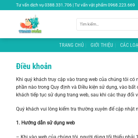
Chuyển
Tư vấn dịch vụ 0388.331.706 | Tư vấn vật phẩm 0968.223.669
đến
nội
Tìm
dung
kiếm:
TRANG CHỦ
GIỚI THIỆU
CÁC LOẠ
Điều khoản
Khi quý khách truy cập vào trang web của chúng tôi có 
phần nào trong Quy định và Điều kiện sử dụng, vào bất 
khách tiếp tục sử dụng trang web, sau khi các thay đổi 
Quý khách vui lòng kiểm tra thường xuyên để cập nhật n
1. Hướng dẫn sử dụng web
– Khi vào web của chúng tôi, người dùng tối thiểu phải