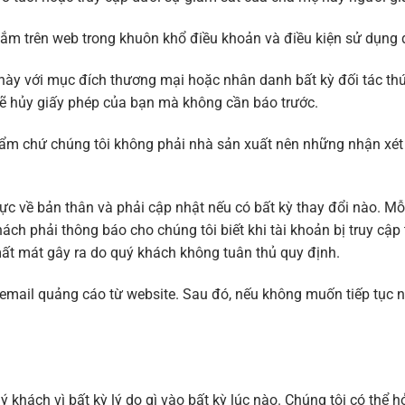
ắm trên web trong khuôn khổ điều khoản và điều kiện sử dụng đ
ày với mục đích thương mại hoặc nhân danh bất kỳ đối tác th
sẽ hủy giấy phép của bạn mà không cần báo trước.
ẩm chứ chúng tôi không phải nhà sản xuất nên những nhận xét h
ực về bản thân và phải cập nhật nếu có bất kỳ thay đổi nào. Mỗi
h phải thông báo cho chúng tôi biết khi tài khoản bị truy cập 
c mất mát gây ra do quý khách không tuân thủ quy định.
 email quảng cáo từ website. Sau đó, nếu không muốn tiếp tục 
khách vì bất kỳ lý do gì vào bất kỳ lúc nào. Chúng tôi có thể hỏ