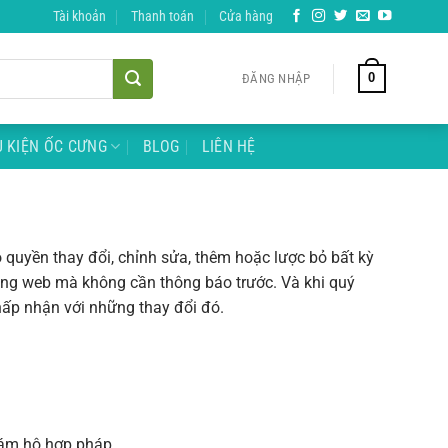
Tài khoản
Thanh toán
Cửa hàng
0
ĐĂNG NHẬP
 KIỆN ỐC CƯNG
BLOG
LIÊN HỆ
 quyền thay đổi, chỉnh sửa, thêm hoặc lược bỏ bất kỳ
rang web mà không cần thông báo trước. Và khi quý
chấp nhận với những thay đổi đó.
iám hộ hợp pháp.