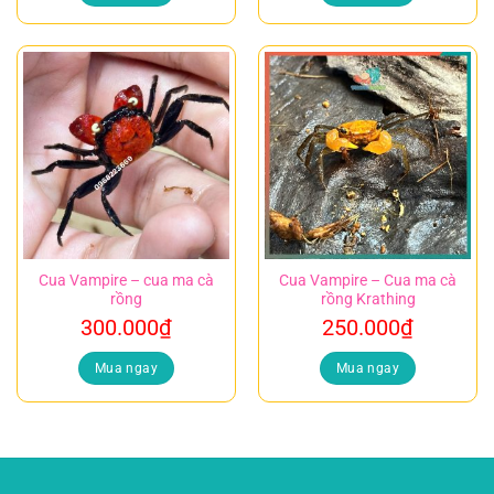
Cua Vampire – cua ma cà
Cua Vampire – Cua ma cà
rồng
rồng Krathing
300.000
₫
250.000
₫
Mua ngay
Mua ngay