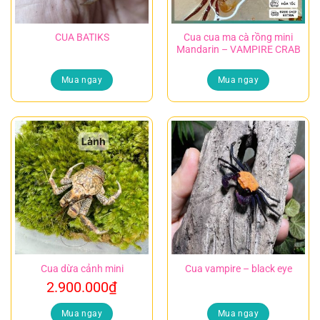
CUA BATIKS
Cua cua ma cà rồng mini
Mandarin – VAMPIRE CRAB
Mua ngay
Mua ngay
Cua dừa cảnh mini
Cua vampire – black eye
2.900.000
₫
Mua ngay
Mua ngay