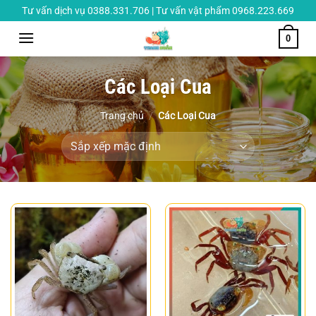
Chuyển
Tư vấn dịch vụ 0388.331.706 | Tư vấn vật phẩm 0968.223.669
đến
0
nội
dung
Các Loại Cua
Trang chủ
/
Các Loại Cua