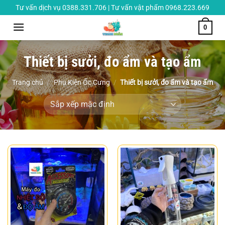
Chuyển
Tư vấn dịch vụ 0388.331.706 | Tư vấn vật phẩm 0968.223.669
đến
0
nội
dung
Thiết bị sưởi, đo ẩm và tạo ẩm
Trang chủ
/
Phụ Kiện Ốc Cưng
/
Thiết bị sưởi, đo ẩm và tạo ẩm