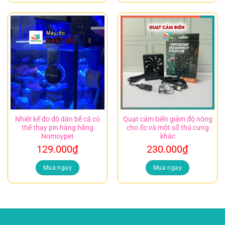
Nhiệt kế đo độ dán bể cá có
Quạt cảm biến giảm độ nóng
thể thay pin hàng hãng
cho ốc và một số thú cưng
Nomoypet
khác
129.000
₫
230.000
₫
Mua ngay
Mua ngay