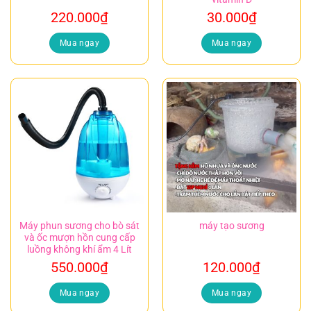
220.000
₫
30.000
₫
Mua ngay
Mua ngay
Máy phun sương cho bò sát
máy tạo sương
và ốc mượn hồn cung cấp
luồng không khí ẩm 4 Lít
550.000
₫
120.000
₫
Mua ngay
Mua ngay