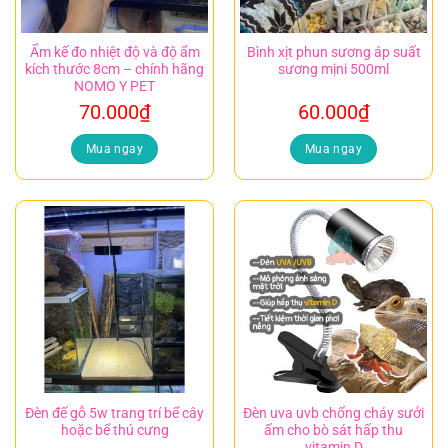
Ẩm kế đo nhiệt độ và độ ẩm
Bình xịt phun sương áp suất
kích thước 8cm – chính hãng
sương mịni 500ml
NOMO Y PET
70.000
₫
60.000
₫
Mua ngay
Mua ngay
Đèn đế gỗ 5w trang trí bể cây
Đèn uva uvb chống cháy sưởi
hoặc bể thú cưng
ấm cho bò sát hấp thu
vitamin D