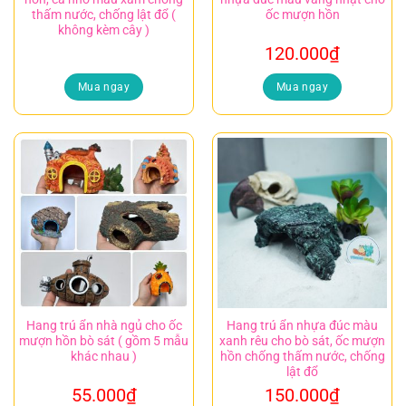
thấm nước, chống lật đổ (
ốc mượn hồn
không kèm cây )
120.000
₫
Mua ngay
Mua ngay
Hang trú ẩn nhà ngủ cho ốc
Hang trú ẩn nhựa đúc màu
mượn hồn bò sát ( gồm 5 mẫu
xanh rêu cho bò sát, ốc mượn
khác nhau )
hồn chống thấm nước, chống
lật đổ
55.000
₫
150.000
₫