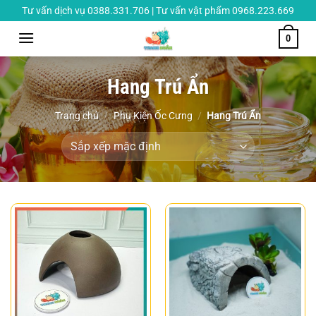
Chuyển
Tư vấn dịch vụ 0388.331.706 | Tư vấn vật phẩm 0968.223.669
đến
0
nội
dung
Hang Trú Ẩn
Trang chủ
/
Phụ Kiện Ốc Cưng
/
Hang Trú Ẩn