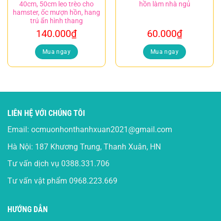
40cm, 50cm leo trèo cho
hồn làm nhà ngủ
hamster, ốc mượn hồn, hang
trú ẩn hình thang
140.000
₫
60.000
₫
Mua ngay
Mua ngay
LIÊN HỆ VỚI CHÚNG TÔI
Email:
ocmuonhonthanhxuan2021@gmail.com
Hà Nội: 187 Khương Trung, Thanh Xuân, HN
Tư vấn dịch vụ
0388.331.706
Tư vấn vật phẩm
0968.223.669
HƯỚNG DẪN