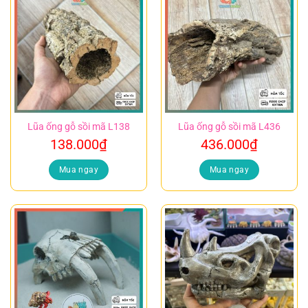
Lũa ống gỗ sồi mã L138
Lũa ống gỗ sồi mã L436
138.000
₫
436.000
₫
Mua ngay
Mua ngay