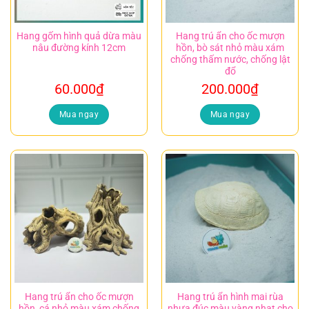
Hang gốm hình quả dừa màu
Hang trú ẩn cho ốc mượn
nâu đường kính 12cm
hồn, bò sát nhỏ màu xám
chống thấm nước, chống lật
đổ
60.000
₫
200.000
₫
Mua ngay
Mua ngay
Hang trú ẩn cho ốc mượn
Hang trú ẩn hình mai rùa
hồn, cá nhỏ màu xám chống
nhựa đúc màu vàng nhạt cho