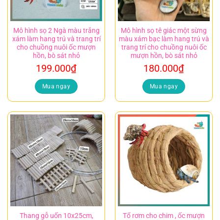
Mô hình sọ 2 Ngà màu trắng
Mô hình sọ tê giác một sừng
xám làm hang trú và trang trí
màu xám bạc làm hang trú và
cho chuồng nuôi ốc mượn
trang trí cho chuồng nuôi ốc
hồn, bò sát nhỏ
mượn hồn, bò sát nhỏ
199.000
₫
180.000
₫
Mua ngay
Mua ngay
Thang gỗ uốn 10x25cm,
Tổ rơm cho chim , ốc mượn