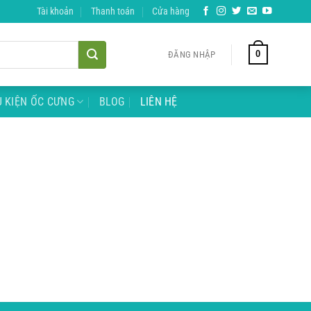
Tài khoản
Thanh toán
Cửa hàng
0
ĐĂNG NHẬP
 KIỆN ỐC CƯNG
BLOG
LIÊN HỆ