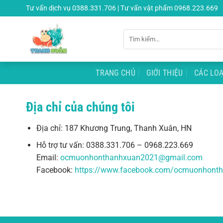
Chuyển
Tư vấn dịch vụ 0388.331.706 | Tư vấn vật phẩm 0968.223.669
đến
nội
Tìm
dung
kiếm:
TRANG CHỦ
GIỚI THIỆU
CÁC LOẠ
Địa chỉ của chúng tôi
Địa chỉ: 187 Khương Trung, Thanh Xuân, HN
Hỗ trợ tư vấn: 0388.331.706 – 0968.223.669
Email:
ocmuonhonthanhxuan2021@gmail.com
Facebook:
https://www.facebook.com/ocmuonhont