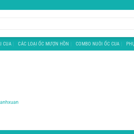
I CUA
CÁC LOẠI ỐC MƯỢN HỒN
COMBO NUÔI ỐC CUA
PHỤ
hanhxuan