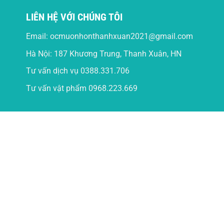
LIÊN HỆ VỚI CHÚNG TÔI
Email:
ocmuonhonthanhxuan2021@gmail.com
Hà Nội: 187 Khương Trung, Thanh Xuân, HN
Tư vấn dịch vụ
0388.331.706
Tư vấn vật phẩm
0968.223.669