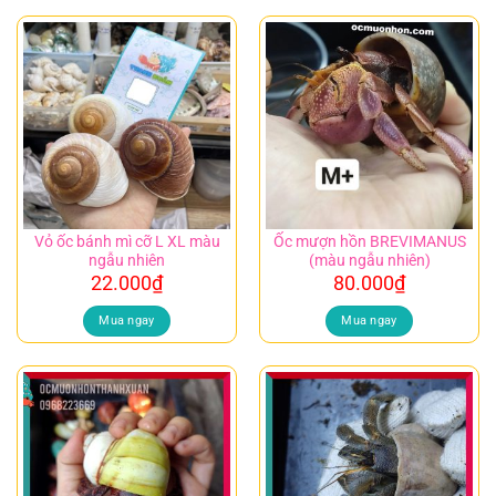
Vỏ ốc bánh mì cỡ L XL màu
Ốc mượn hồn BREVIMANUS
ngẫu nhiên
(màu ngẫu nhiên)
22.000
₫
80.000
₫
Mua ngay
Mua ngay