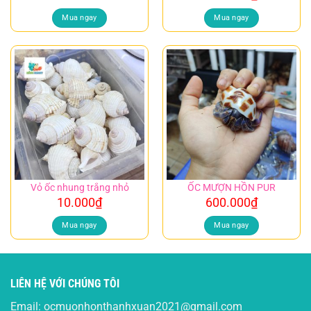
Mua ngay
Mua ngay
Vỏ ốc nhung trắng nhỏ
ỐC MƯỢN HỒN PUR
10.000
₫
600.000
₫
Mua ngay
Mua ngay
LIÊN HỆ VỚI CHÚNG TÔI
Email:
ocmuonhonthanhxuan2021@gmail.com