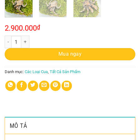
2.900.000
₫
Cua dừa cảnh mini số lượng
Mua ngay
Danh mục:
Các Loại Cua
,
Tất Cả Sản Phẩm
MÔ TẢ