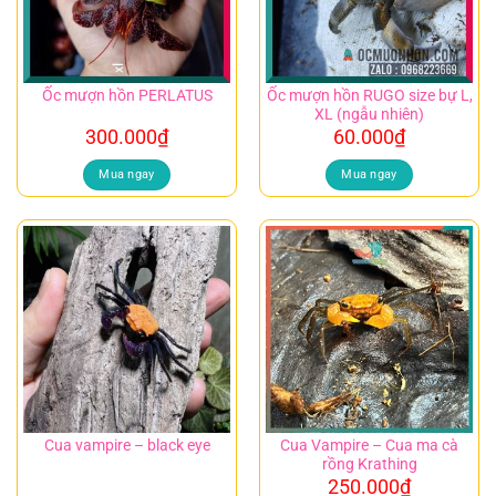
Ốc mượn hồn RUGO size bự L,
Ốc mượn hồn PERLATUS
XL (ngẫu nhiên)
300.000
₫
60.000
₫
Mua ngay
Mua ngay
Cua Vampire – Cua ma cà
Cua vampire – black eye
rồng Krathing
250.000
₫