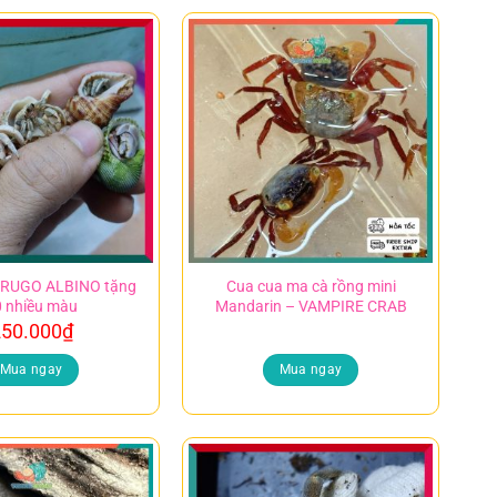
 RUGO ALBINO tặng
Cua cua ma cà rồng mini
 nhiều màu
Mandarin – VAMPIRE CRAB
50.000
₫
Mua ngay
Mua ngay