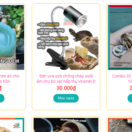
hén ăn cho
Đèn uva uvb chống cháy sưởi
Combo 20
n hồn
ấm cho bò sát hấp thu vitamin D
10
₫
30.000
₫
2
y
Mua ngay