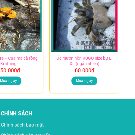
re – Cua ma cà rồng
Ốc mượn hồn RUGO size bự L,
Krathing
XL (ngẫu nhiên)
50.000
₫
60.000
₫
Mua ngay
Mua ngay
CHÍNH SÁCH
Chính sách bảo mật