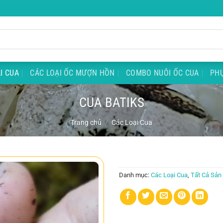
I CUA
CÁC LOẠI ỐC MƯỢN HỒN
COMBO NUÔI ỐC CUA
PHỤ
CUA BATIKS
Trang chủ
/
Các Loại Cua
Danh mục:
Các Loại Cua
,
Tất Cả Sả