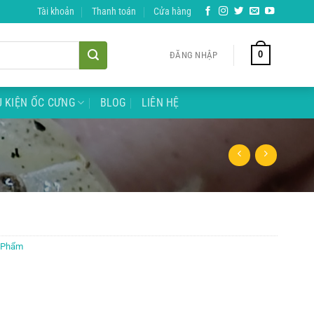
Tài khoản
Thanh toán
Cửa hàng
0
ĐĂNG NHẬP
 KIỆN ỐC CƯNG
BLOG
LIÊN HỆ
n Phẩm