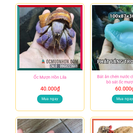
Bát ăn chén nước c
Ốc Mượn Hồn Lila
bò sát ốc mượ
40.000
₫
60.000
Mua ngay
Mua nga