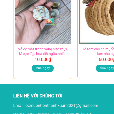
Vỏ ốc mặt trăng vàng size XS,S,
Tổ rơm cho chim , 
M cực đẹp họa tiết ngẫu nhiên
làm nhà n
10.000
₫
60.000
Mua ngay
Mua nga
LIÊN HỆ VỚI CHÚNG TÔI
Email:
ocmuonhonthanhxuan2021@gmail.com