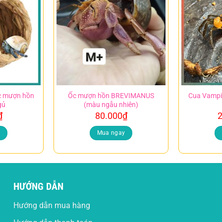
ốc mượn hồn
Ốc mượn hồn BREVIMANUS
Cua Vampi
gủ
(màu ngẫu nhiên)
₫
80.000
₫
2
y
Mua ngay
HƯỚNG DẪN
Hướng dẫn mua hàng