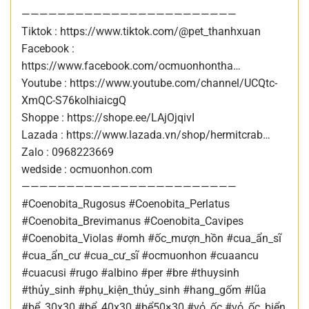
————————————————————————
Tiktok : https://www.tiktok.com/@pet_thanhxuan
Facebook :
https://www.facebook.com/ocmuonhontha…
Youtube : https://www.youtube.com/channel/UCQtc-
XmQC-S76kolhiaicgQ
Shoppe : https://shope.ee/LAjOjqivI
Lazada : https://www.lazada.vn/shop/hermitcrab…
Zalo : 0968223669
wedside : ocmuonhon.com
————————————————————————
#Coenobita_Rugosus #Coenobita_Perlatus
#Coenobita_Brevimanus #Coenobita_Cavipes
#Coenobita_Violas #omh #ốc_mượn_hồn #cua_ẩn_sĩ
#cua_ẩn_cư #cua_cư_sĩ #ocmuonhon #cuaancu
#cuacusi #rugo #albino #per #bre #thuysinh
#thủy_sinh #phụ_kiện_thủy_sinh #hang_gốm #lũa
#bể_30x30 #bể_40x30 #bể50×30 #vỏ_ốc #vỏ_ốc_biển