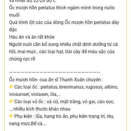
và nhiệt độ 22-28 độ c
Ốc mượn hồn perlatus thích ngâm mình trong nước
muối
Quá trình lột xác của dòng Ốc mượn hồn perlatus dày
đặc
Háu ăn và ăn rất khỏe
Người nuôi cần bổ sung nhiều chất dinh dưỡng từ cá
hồi, mai mực , các loại hạt, trái cây để màu sắc của
chúng rực rỡ
————————————————————————
Ốc mượn hồn- cua ẩn sĩ Thanh Xuân chuyên :
Các loại ốc : perlatus, brevimanus, rugosus, albino,
viosunset, violasen, lila,…
Các loại vỏ ốc : xà cừ, mặt trăng, vỏ gai, cáo sọc,
….nhiều kích thước khác nhau
Phụ kiện : lũa, hang trú ẩn, phụ kiện trang trí, rêu,
nang mực,Bể cá….