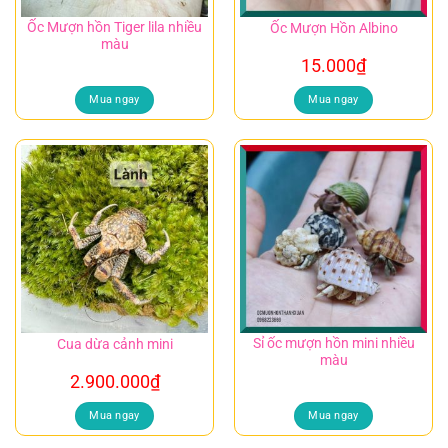
Ốc Mượn hồn Tiger lila nhiều
Ốc Mượn Hồn Albino
màu
15.000
₫
Mua ngay
Mua ngay
Sỉ ốc mượn hồn mini nhiều
Cua dừa cảnh mini
màu
2.900.000
₫
Mua ngay
Mua ngay