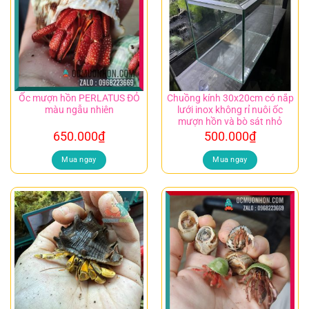
Ốc mượn hồn PERLATUS ĐỎ
Chuồng kính 30x20cm có nắp
màu ngẫu nhiên
lưới inox không rỉ nuôi ốc
mượn hồn và bò sát nhỏ
650.000
₫
500.000
₫
Mua ngay
Mua ngay