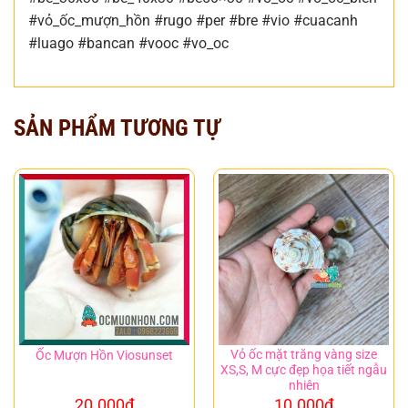
#vỏ_ốc_mượn_hồn #rugo #per #bre #vio #cuacanh
#luago #bancan #vooc #vo_oc
SẢN PHẨM TƯƠNG TỰ
Vỏ ốc mặt trăng vàng size
Ốc Mượn Hồn Viosunset
XS,S, M cực đẹp họa tiết ngẫu
nhiên
20.000
₫
10.000
₫