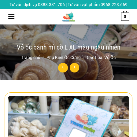
Chuyển
Tư vấn dịch vụ 0388.331.706 | Tư vấn vật phẩm 0968.223.669
đến
0
nội
dung
Vỏ ốc bánh mì cỡ L XL màu ngẫu nhiên
Trang chủ
/
Phụ Kiện Ốc Cưng
/
Các Loại Vỏ Ốc