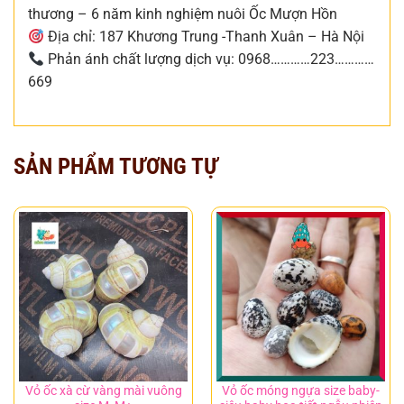
thương – 6 năm kinh nghiệm nuôi Ốc Mượn Hồn
Địa chỉ: 187 Khương Trung -Thanh Xuân – Hà Nội
Phản ánh chất lượng dịch vụ: 0968…………223…………
669
SẢN PHẨM TƯƠNG TỰ
Vỏ ốc xà cừ vàng mài vuông
Vỏ ốc móng ngựa size baby-