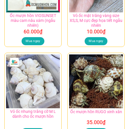
Ốc mượn hồn VIOSUNSET
Vỏ ốc mặt trăng vàng size
màu cam nâu xám (ngẫu
XS,S, M cực đẹp họa tiết ngẫu
nhiên)
nhiên
60.000
₫
10.000
₫
Mua ngay
Mua ngay
Vỏ ốc nhung trắng cỡ M L
Ốc mượn hồn RUGO xinh xắn
dành cho ốc mượn hồn
35.000
₫