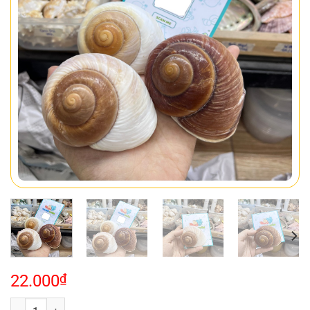
22.000
₫
Vỏ ốc bánh mì cỡ L XL màu ngẫu nhiên số lượng