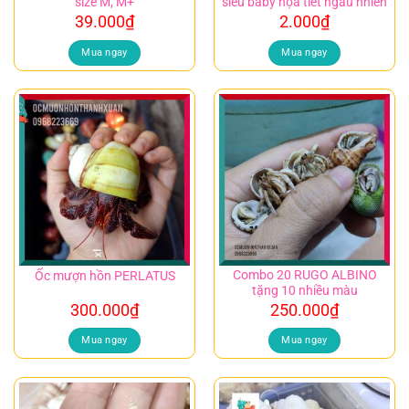
size M, M+
siêu baby họa tiết ngẫu nhiên
39.000
₫
2.000
₫
Mua ngay
Mua ngay
Combo 20 RUGO ALBINO
Ốc mượn hồn PERLATUS
tặng 10 nhiều màu
300.000
₫
250.000
₫
Mua ngay
Mua ngay