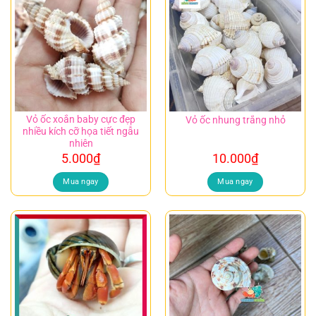
Vỏ ốc xoắn baby cực đẹp
Vỏ ốc nhung trắng nhỏ
nhiều kích cỡ họa tiết ngẫu
nhiên
5.000
₫
10.000
₫
Mua ngay
Mua ngay