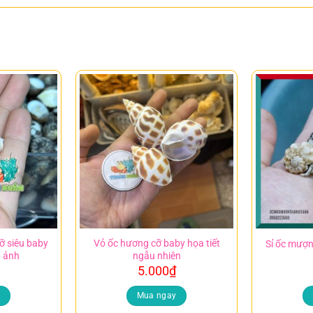
ỡ siêu baby
Vỏ ốc hương cỡ baby họa tiết
Sỉ ốc mượn
p ảnh
ngẫu nhiên
5.000
₫
y
Mua ngay