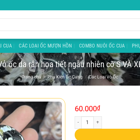
I CUA
CÁC LOẠI ỐC MƯỢN HỒN
COMBO NUÔI ỐC CUA
PHỤ
Vỏ ốc da rắn họa tiết ngẫu nhiên cỡ S VÀ X
Trang chủ
/
Phụ Kiện Ốc Cưng
/
Các Loại Vỏ Ốc
60.000
₫
Vỏ ốc da rắn họa tiết ngẫu nhiên 