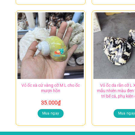
Vỏ ốc xà cừ vàng cỡ M L cho ốc
Vỏ ốc da rắn cỡ L X
mượn hồn
mẫu nhiên màu đen 
trí bể cá, phụ kiệ
35.000
₫
Mua ngay
Mua nga