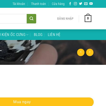
Tài khoản
Thanh toán
Cửa hàng
0
ĐĂNG NHẬP
 KIỆN ỐC CƯNG
BLOG
LIÊN HỆ
L
cỡ S VÀ XL số lượng
Mua ngay