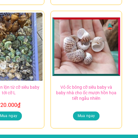
ẫn lộn từ cỡ siêu baby
Vỏ ốc bông cỡ siêu baby và
tới cỡ L
baby nhà cho ốc mượn hồn họa
tiết ngẫu nhiên
20.000
₫
Mua ngay
Mua ngay