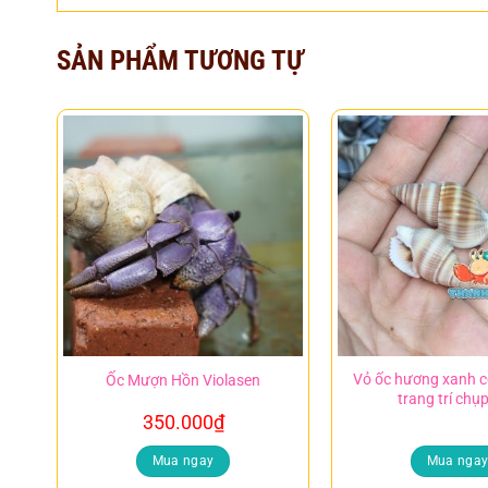
SẢN PHẨM TƯƠNG TỰ
Vỏ ốc hương xanh c
Ốc Mượn Hồn Violasen
trang trí chụ
350.000
₫
Mua ngay
Mua nga