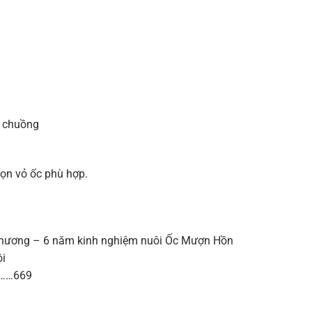
g chuồng
họn vỏ ốc phù hợp.
hương – 6 năm kinh nghiệm nuôi Ốc Mượn Hồn
ội
………669