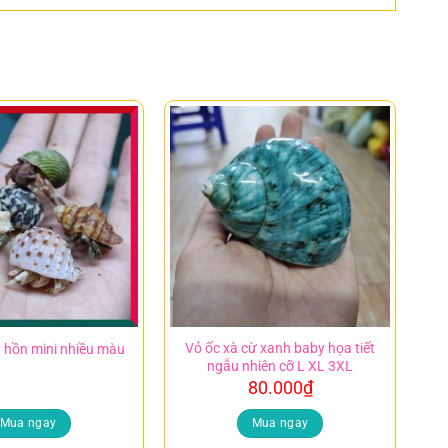
Vỏ ốc xà cừ xanh baby họa tiết
 hồn mini nhiều màu
ngẫu nhiên cỡ L XL 3XL
80.000
₫
Mua ngay
Mua ngay