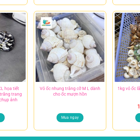
L họa tiết
Vỏ ốc nhung trắng cỡ M L dành
1kg vỏ ốc l
trắng trang
cho ốc mượn hồn
n chụp ảnh
1
y
Mua ngay