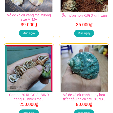
Vỏ ốc xà cừ vàng mài vuông
Ốc mượn hồn RUGO xinh xắn
size M, M+
39.000
₫
35.000
₫
Mua ngay
Mua ngay
Combo 20 RUGO ALBINO
Vỏ ốc xà cừ xanh baby họa
tặng 10 nhiều màu
tiết ngẫu nhiên cỡ L XL 3XL
250.000
₫
80.000
₫
Mua ngay
Mua ngay