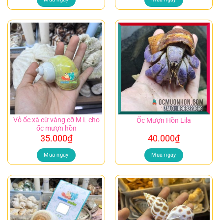
Vỏ ốc xà cừ vàng cỡ M L cho
Ốc Mượn Hồn Lila
ốc mượn hồn
35.000
₫
40.000
₫
Mua ngay
Mua ngay