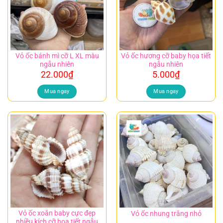
Vỏ ốc bánh mì cỡ L XL màu
Vỏ ốc hương cỡ baby họa tiết
ngẫu nhiên
ngẫu nhiên
22.000
₫
5.000
₫
Mua ngay
Mua ngay
Vỏ ốc xoắn baby cực đẹp
Vỏ ốc nhung trắng nhỏ
nhiều kích cỡ họa tiết ngẫu