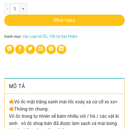
Vỏ ốc mặt trăng xanh mài lốc xoáy xà cừ cỡ xs xs+ số lượng
Mua ngay
Danh mục:
Các Loại Vỏ Ốc
,
Tất Cả Sản Phẩm
MÔ TẢ
Vỏ ốc mặt trăng xanh mài lốc xoáy xà cừ cỡ xs xs+
Thông tin chung :
Vỏ ốc trong tự nhiên sẽ bám nhiều vôi / hà / các vật kí
sinh . vỏ ốc shop bán đã được làm sạch và mài bóng