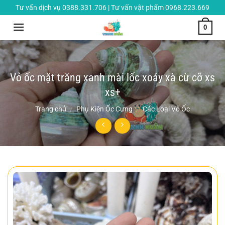
Chuyển
Tư vấn dịch vụ 0388.331.706 | Tư vấn vật phẩm 0968.223.669
đến
0
nội
dung
Vỏ ốc mặt trăng xanh mài lốc xoáy xà cừ cỡ xs
xs+
Trang chủ
/
Phụ Kiện Ốc Cưng
/
Các Loại Vỏ Ốc