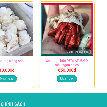
Ốc mượn hồn PERLATUS ĐỎ
nhung trắng nhỏ
màu ngẫu nhiên
10.000
₫
650.000
₫
Mua ngay
Mua ngay
CHÍNH SÁCH