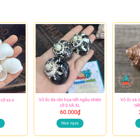
Vỏ ốc da rắn họa tiết ngẫu nhiên
Vỏ ốc xà c
 cỡ xs-s
cỡ S VÀ XL
ti
60.000
₫
y
Mua ngay