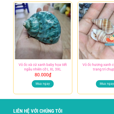
Vỏ ốc xà cừ xanh baby họa tiết
Vỏ ốc hương xanh c
ngẫu nhiên cỡ L XL 3XL
trang trí chụ
80.000
₫
Mua ngay
Mua nga
LIÊN HỆ VỚI CHÚNG TÔI