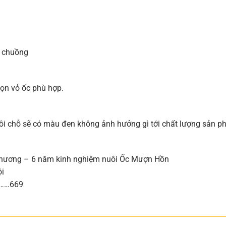
g chuồng
họn vỏ ốc phù hợp.
ôi chỗ sẽ có màu đen không ảnh hưởng gì tới chất lượng sản 
hương – 6 năm kinh nghiệm nuôi Ốc Mượn Hồn
ội
………669