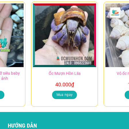
ỡ siêu baby
Ốc Mượn Hồn Lila
Vỏ ốc 
p ảnh
40.000
₫
y
Mua ngay
HƯỚNG DẪN