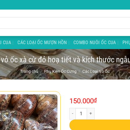
I CUA
CÁC LOẠI ỐC MƯỢN HỒN
COMBO NUÔI ỐC CUA
PHỤ
 vỏ ốc xà cừ đỏ hoạ tiết và kích thước ngẫ
Trang chủ
/
Phụ Kiện Ốc Cưng
/
Các Loại Vỏ Ốc
150.000
₫
Sỉ 1kg vỏ ốc xà cừ đỏ hoạ tiết và 