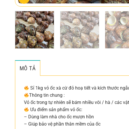
MÔ TẢ
Sỉ 1kg vỏ ốc xà cừ đỏ hoạ tiết và kích thước ngẫ
Thông tin chung :
Vỏ ốc trong tự nhiên sẽ bám nhiều vôi / hà / các v
Ưu điểm sản phẩm vỏ ốc:
– Dùng làm nhà cho ốc mượn hồn
– Giúp bảo vệ phần thân mềm của ốc