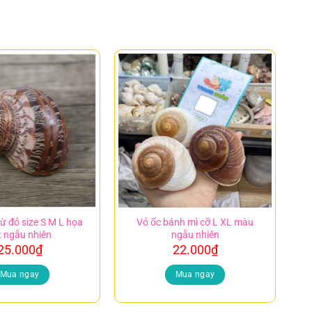
ừ đỏ size S M L họa
Vỏ ốc bánh mì cỡ L XL màu
ết ngẫu nhiên
ngẫu nhiên
25.000
₫
22.000
₫
Mua ngay
Mua ngay