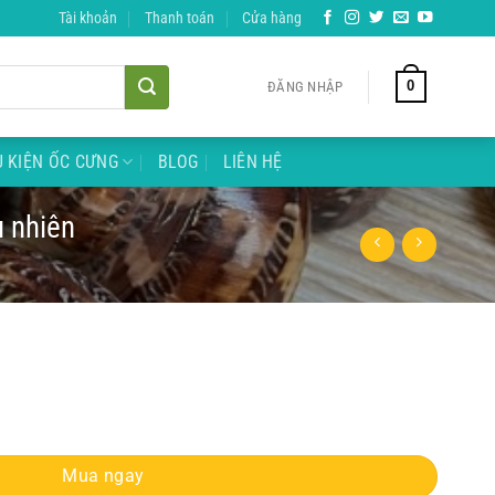
Tài khoản
Thanh toán
Cửa hàng
0
ĐĂNG NHẬP
 KIỆN ỐC CƯNG
BLOG
LIÊN HỆ
u nhiên
kích thước ngẫu nhiên số lượng
Mua ngay