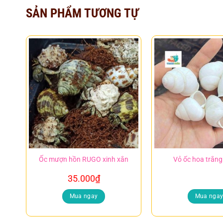
SẢN PHẨM TƯƠNG TỰ
Ốc mượn hồn RUGO xinh xắn
Vỏ ốc hoa trắng
35.000
₫
Mua ngay
Mua nga