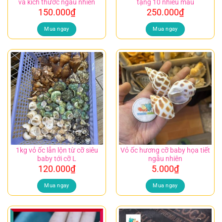
và kích thước ngẫu nhiên
tặng 10 nhiều màu
150.000
₫
250.000
₫
Mua ngay
Mua ngay
1kg vỏ ốc lẫn lộn từ cỡ siêu
Vỏ ốc hương cỡ baby họa tiết
baby tới cỡ L
ngẫu nhiên
120.000
₫
5.000
₫
Mua ngay
Mua ngay