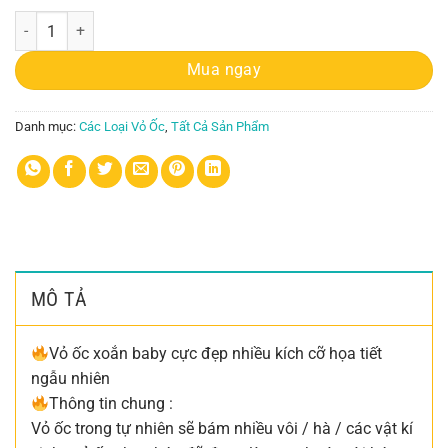
Vỏ ốc xoắn baby cực đẹp nhiều kích cỡ họa tiết ngẫu nhiên số lượng
Mua ngay
Danh mục:
Các Loại Vỏ Ốc
,
Tất Cả Sản Phẩm
MÔ TẢ
Vỏ ốc xoắn baby cực đẹp nhiều kích cỡ họa tiết
ngẫu nhiên
Thông tin chung :
Vỏ ốc trong tự nhiên sẽ bám nhiều vôi / hà / các vật kí