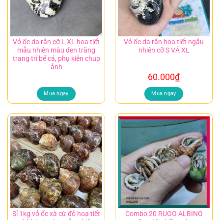
Vỏ ốc da rắn cỡ L XL họa tiết
Vỏ ốc da rắn họa tiết ngẫu
mẫu nhiên màu đen trắng
nhiên cỡ S VÀ XL
trang trí bể cá, phụ kiện chụp
ảnh
60.000
₫
Mua ngay
Mua ngay
Sỉ 1kg vỏ ốc xà cừ đỏ hoạ tiết
Combo 20 RUGO ALBINO