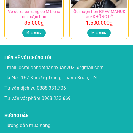
Vỏ ốc xà cừ vàng cỡ M L cho
Ốc mượn hồn BREVIMANUS
ốc mượn hồn
size KHỔNG LỒ
35.000
₫
1.500.000
₫
Mua ngay
Mua ngay
LIÊN HỆ VỚI CHÚNG TÔI
Email:
ocmuonhonthanhxuan2021@gmail.com
Hà Nội: 187 Khương Trung, Thanh Xuân, HN
Tư vấn dịch vụ
0388.331.706
Tư vấn vật phẩm
0968.223.669
HƯỚNG DẪN
Hướng dẫn mua hàng