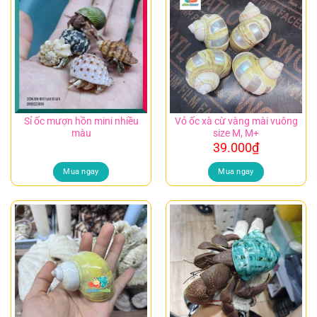
Sỉ ốc mượn hồn mini nhiều
Vỏ ốc xà cừ vàng mài vuông
màu
size M, M+
39.000
₫
Mua ngay
Mua ngay