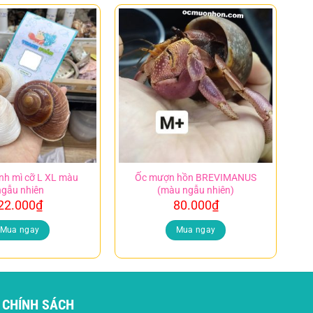
nh mì cỡ L XL màu
Ốc mượn hồn BREVIMANUS
ngẫu nhiên
(màu ngẫu nhiên)
22.000
₫
80.000
₫
Mua ngay
Mua ngay
CHÍNH SÁCH