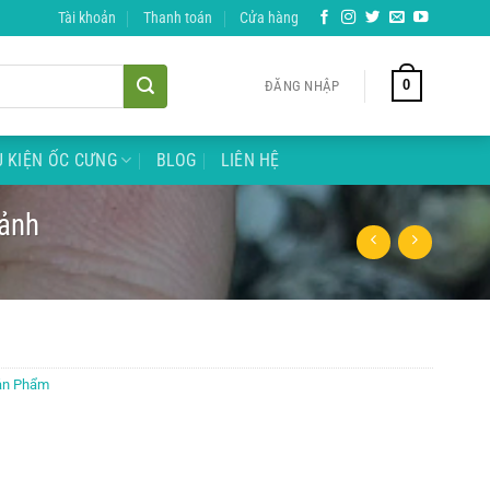
Tài khoản
Thanh toán
Cửa hàng
0
ĐĂNG NHẬP
 KIỆN ỐC CƯNG
BLOG
LIÊN HỆ
 ảnh
ản Phẩm