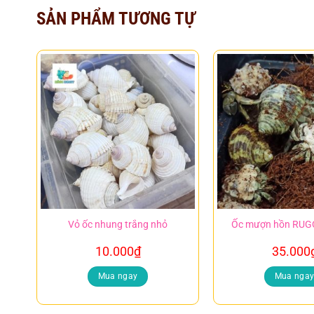
SẢN PHẨM TƯƠNG TỰ
Vỏ ốc nhung trắng nhỏ
Ốc mượn hồn RUGO
10.000
₫
35.000
Mua ngay
Mua nga