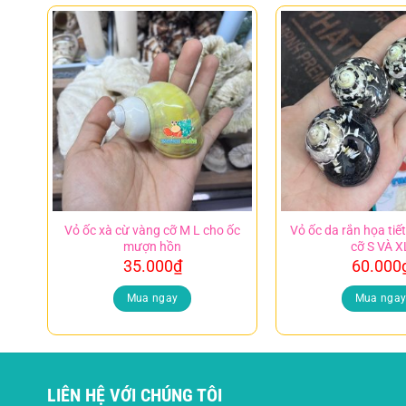
Vỏ ốc xà cừ vàng cỡ M L cho ốc
Vỏ ốc da rắn họa tiế
mượn hồn
cỡ S VÀ X
35.000
₫
60.000
Mua ngay
Mua nga
LIÊN HỆ VỚI CHÚNG TÔI