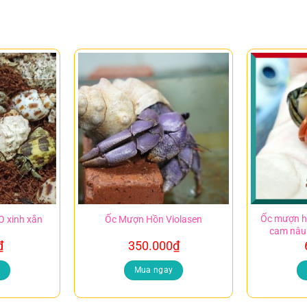
Ốc mượn 
 xinh xắn
Ốc Mượn Hồn Violasen
cam nâu
₫
350.000
₫
y
Mua ngay