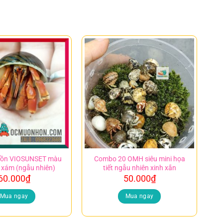
hồn VIOSUNSET màu
Combo 20 OMH siêu mini họa
 xám (ngẫu nhiên)
tiết ngẫu nhiên xinh xắn
60.000
₫
50.000
₫
Mua ngay
Mua ngay