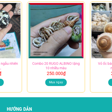
t ngẫu nhiên
Combo 20 RUGO ALBINO tặng
Vỏ ốc bá
L
10 nhiều màu
₫
250.000
₫
y
Mua ngay
HƯỚNG DẪN