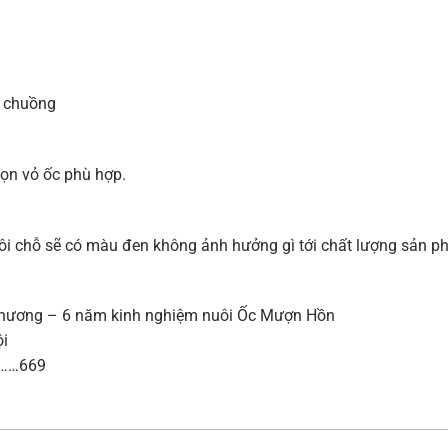
g chuồng
họn vỏ ốc phù hợp.
ôi chỗ sẽ có màu đen không ảnh hưởng gì tới chất lượng sản 
hương – 6 năm kinh nghiệm nuôi Ốc Mượn Hồn
ội
………669