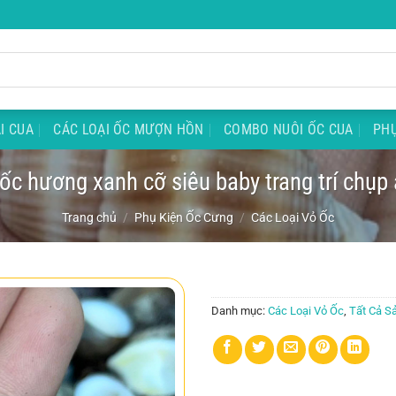
I CUA
CÁC LOẠI ỐC MƯỢN HỒN
COMBO NUÔI ỐC CUA
PHỤ
ốc hương xanh cỡ siêu baby trang trí chụp
Trang chủ
/
Phụ Kiện Ốc Cưng
/
Các Loại Vỏ Ốc
Danh mục:
Các Loại Vỏ Ốc
,
Tất Cả S