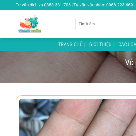
Chuyển
Tư vấn dịch vụ 0388.331.706 | Tư vấn vật phẩm 0968.223.669
đến
nội
Tìm
dung
kiếm:
TRANG CHỦ
GIỚI THIỆU
CÁC LOẠ
Vỏ 